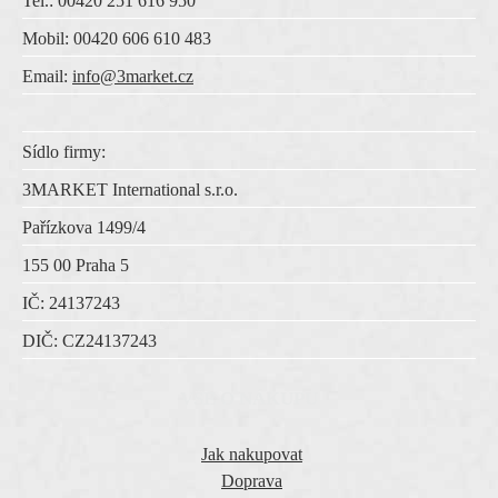
Tel.: 00420 251 616 950
Mobil: 00420 606 610 483
Email:
info@3market.cz
Sídlo firmy:
3MARKET International s.r.o.
Pařízkova 1499/4
155 00 Praha 5
IČ:
24137243
DIČ:
CZ
24137243
VŠE O NÁKUPU
Jak nakupovat
Doprava