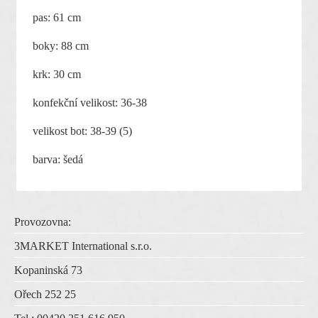
pas: 61 cm
boky: 88 cm
krk: 30 cm
konfekční velikost: 36-38
velikost bot: 38-39 (5)
barva: šedá
Provozovna:
3MARKET International s.r.o.
Kopaninská 73
Ořech 252 25