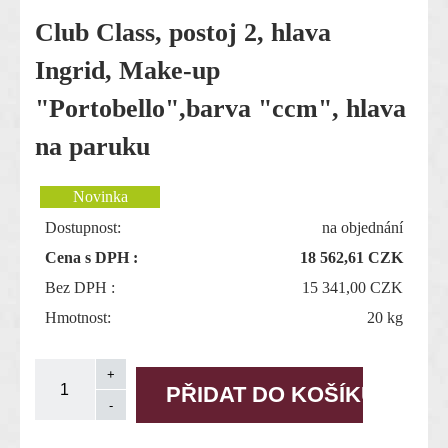
Club Class, postoj 2, hlava
Ingrid, Make-up
"Portobello",barva "ccm", hlava
na paruku
Dostupnost:
na objednání
Cena s DPH :
18 562,61
CZK
Bez DPH :
15 341,00 CZK
Hmotnost:
20 kg