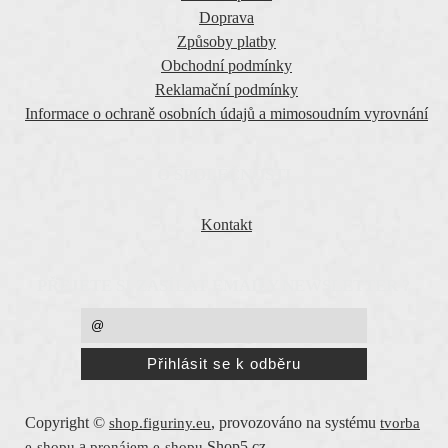
Doprava
Způsoby platby
Obchodní podmínky
Reklamační podmínky
Informace o ochraně osobních údajů a mimosoudním vyrovnání
O SPOLEČNOSTI
Kontakt
PŘEJETE SI ZASÍLAT EMAILY NEWSLETTER ?
Copyright ©
,
provozováno na systému
shop.figuriny.eu
tvorba
a
Shop5.cz
e-shopu
pronájem e-shopu