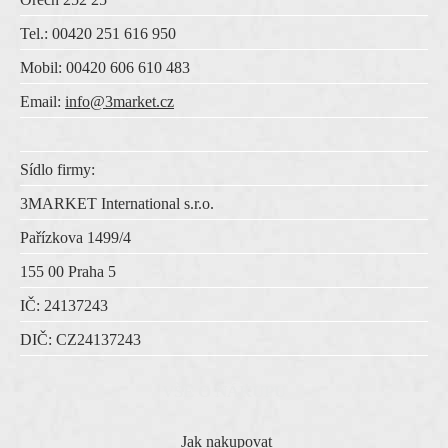
Tel.: 00420 251 616 950
Mobil: 00420 606 610 483
Email:
info@3market.cz
Sídlo firmy:
3MARKET International s.r.o.
Pařízkova 1499/4
155 00 Praha 5
IČ:
24137243
DIČ:
CZ
24137243
VŠE O NÁKUPU
Jak nakupovat