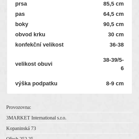
prsa
85,5 cm
pas
64,5 cm
boky
90,5 cm
obvod krku
30 cm
konfekční velikost
36-38
38-39/5-
velikost obuvi
6
výška podpatku
8-9 cm
Provozovna:
3MARKET International s.r.o.
Kopaninská 73
Ořech 252 25