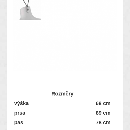
Rozměry
výška
68 cm
prsa
89 cm
pas
78 cm