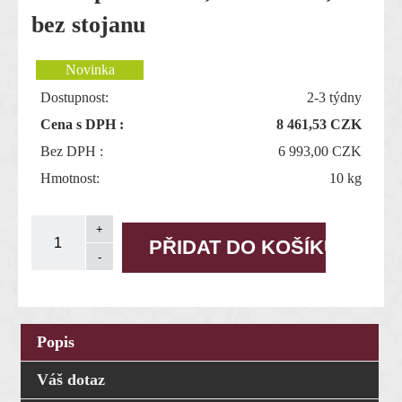
bez stojanu
Dostupnost:
2-3 týdny
Cena s DPH :
8 461,53
CZK
Bez DPH :
6 993,00 CZK
Hmotnost:
10 kg
Popis
Váš dotaz