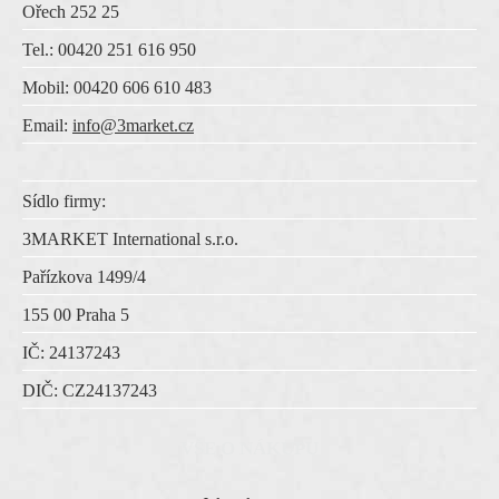
Ořech 252 25
Tel.: 00420 251 616 950
Mobil: 00420 606 610 483
Email:
info@3market.cz
Sídlo firmy:
3MARKET International s.r.o.
Pařízkova 1499/4
155 00 Praha 5
IČ:
24137243
DIČ:
CZ
24137243
VŠE O NÁKUPU