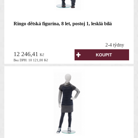
Ringo dětská figurína, 8 let, postoj 1, lesklá bílá
2-4 týdny
12 246,41
Kč
Bez DPH:
10 121,00
Kč