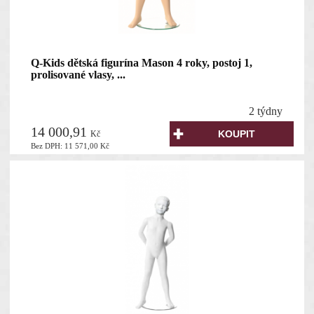
Q-Kids dětská figurína Mason 4 roky, postoj 1,
prolisované vlasy, ...
2 týdny
14 000,91
Kč
Bez DPH:
11 571,00
Kč