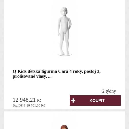
Q-Kids dětská figurína Cara 4 roky, postoj 3,
prolisované vlasy, ...
2 týdny
12 948,21
Kč
Bez DPH:
10 701,00
Kč