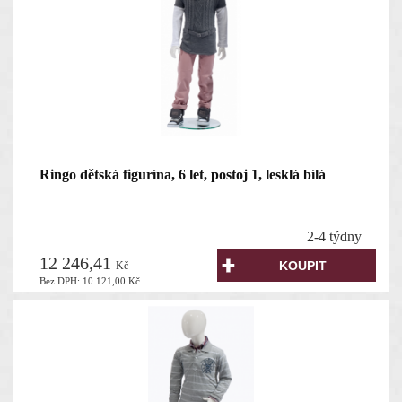
Ringo dětská figurína, 6 let, postoj 1, lesklá bílá
2-4 týdny
12 246,41
Kč
Bez DPH:
10 121,00
Kč