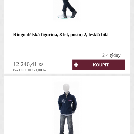
Ringo dětská figurína, 8 let, postoj 2, lesklá bílá
2-4 týdny
12 246,41
Kč
Bez DPH:
10 121,00
Kč