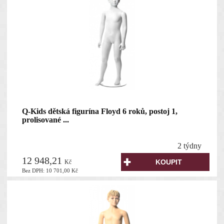
Q-Kids dětská figurína Floyd 6 roků, postoj 1,
prolisované ...
2 týdny
12 948,21
Kč
Bez DPH:
10 701,00
Kč