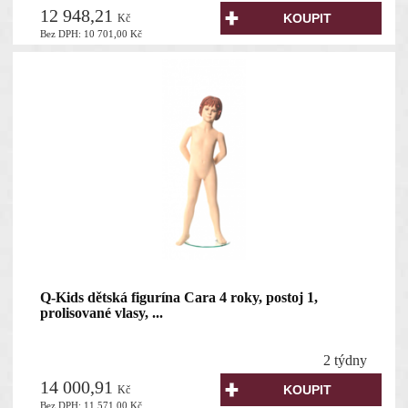
12 948,21
Kč
Bez DPH:
10 701,00
Kč
Q-Kids dětská figurína Cara 4 roky, postoj 1,
prolisované vlasy, ...
2 týdny
14 000,91
Kč
Bez DPH:
11 571,00
Kč