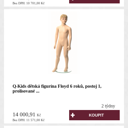
Bez DPH:
10 701,00
Kč
Q-Kids dětská figurína Floyd 6 roků, postoj 1,
prolisované ...
2 týdny
14 000,91
Kč
Bez DPH:
11 571,00
Kč