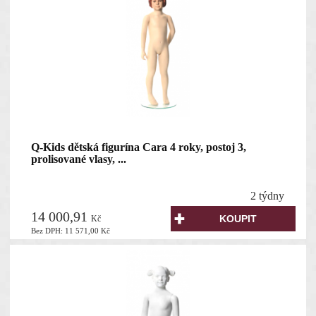
Q-Kids dětská figurína Cara 4 roky, postoj 3,
prolisované vlasy, ...
2 týdny
14 000,91
Kč
Bez DPH:
11 571,00
Kč