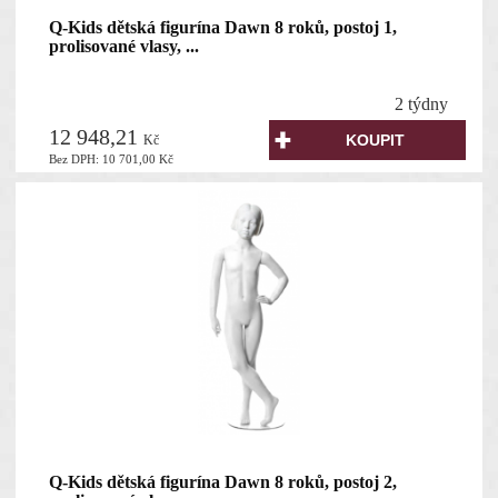
Q-Kids dětská figurína Dawn 8 roků, postoj 1,
prolisované vlasy, ...
2 týdny
12 948,21
Kč
Bez DPH:
10 701,00
Kč
Q-Kids dětská figurína Dawn 8 roků, postoj 2,