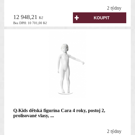
2 týdny
12 948,21
Kč
Bez DPH:
10 701,00
Kč
Q-Kids dětská figurína Cara 4 roky, postoj 2,
prolisované vlasy, ...
2 týdny