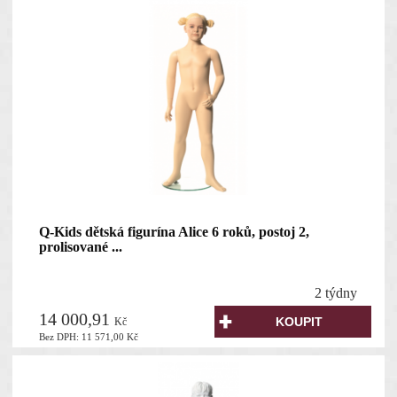
Q-Kids dětská figurína Alice 6 roků, postoj 2,
prolisované ...
2 týdny
14 000,91
Kč
Bez DPH:
11 571,00
Kč