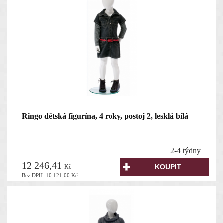
Ringo dětská figurína, 4 roky, postoj 2, lesklá bílá
2-4 týdny
12 246,41
Kč
Bez DPH:
10 121,00
Kč