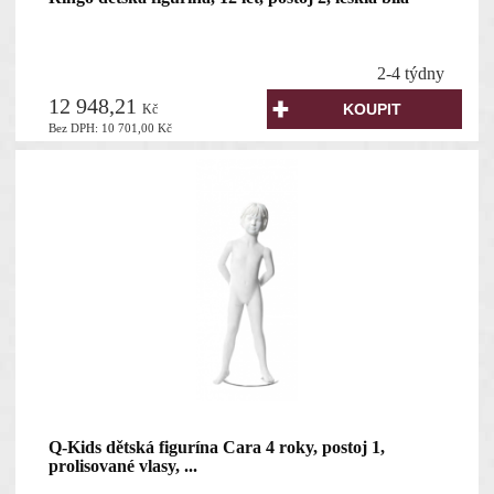
2-4 týdny
12 948,21
Kč
Bez DPH:
10 701,00
Kč
Q-Kids dětská figurína Cara 4 roky, postoj 1,
prolisované vlasy, ...