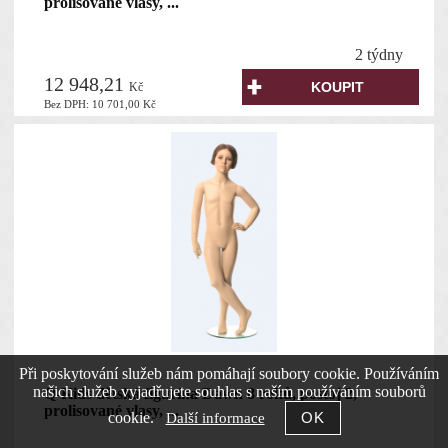
prolisované vlasy, ...
2 týdny
12 948,21
Kč
Bez DPH:
10 701,00
Kč
Při poskytování služeb nám pomáhají soubory cookie. Používáním
našich služeb vyjadřujete souhlas s naším používáním souborů
Q-Kids dětská figurína Dawn 8 roků, postoj 2,
prolisované vlasy, ...
cookie.
Další informace