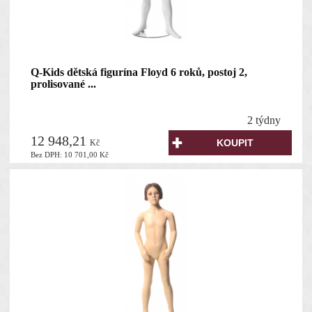
Q-Kids dětská figurína Floyd 6 roků, postoj 2,
prolisované ...
2 týdny
12 948,21
Kč
Bez DPH:
10 701,00
Kč