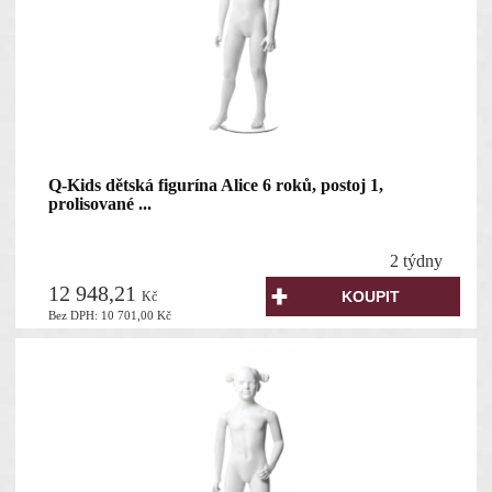
Q-Kids dětská figurína Alice 6 roků, postoj 1,
prolisované ...
2 týdny
12 948,21
Kč
Bez DPH:
10 701,00
Kč