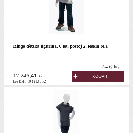
Ringo dětská figurína, 6 let, postoj 2, lesklá bílá
2-4 týdny
12 246,41
Kč
Bez DPH:
10 121,00
Kč