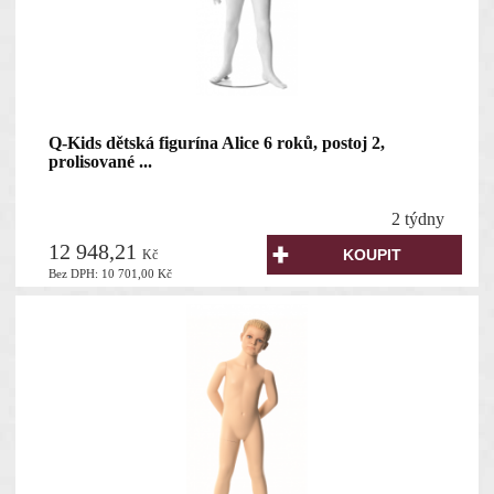
Q-Kids dětská figurína Alice 6 roků, postoj 2,
prolisované ...
2 týdny
12 948,21
Kč
Bez DPH:
10 701,00
Kč