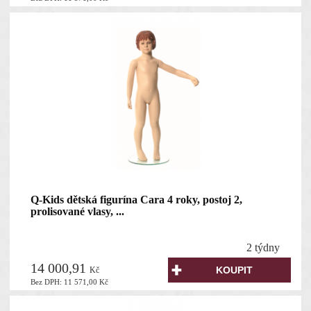
Q-Kids dětská figurína Cara 4 roky, postoj 2,
prolisované vlasy, ...
2 týdny
14 000,91
Kč
Bez DPH:
11 571,00
Kč