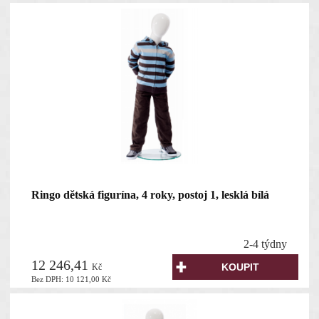
Ringo dětská figurína, 4 roky, postoj 1, lesklá bílá
2-4 týdny
12 246,41
Kč
Bez DPH:
10 121,00
Kč