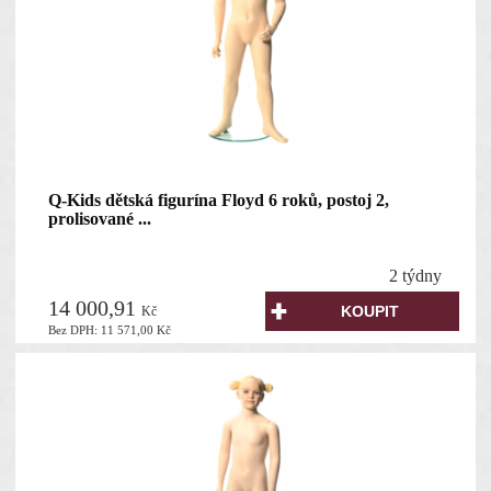
Q-Kids dětská figurína Floyd 6 roků, postoj 2,
prolisované ...
2 týdny
14 000,91
Kč
Bez DPH:
11 571,00
Kč