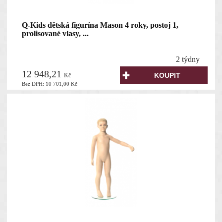
Q-Kids dětská figurína Mason 4 roky, postoj 1,
prolisované vlasy, ...
2 týdny
12 948,21
Kč
Bez DPH:
10 701,00
Kč