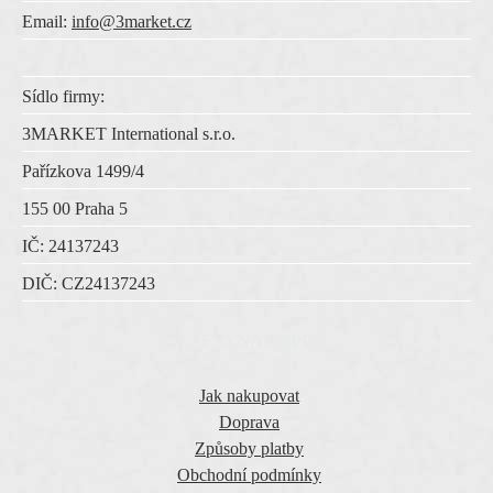
Email:
info@3market.cz
Sídlo firmy:
3MARKET International s.r.o.
Pařízkova 1499/4
155 00 Praha 5
IČ:
24137243
DIČ:
CZ
24137243
VŠE O NÁKUPU
Jak nakupovat
Doprava
Způsoby platby
Obchodní podmínky