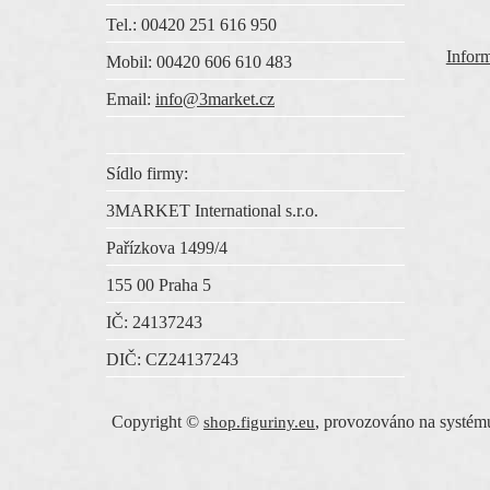
Tel.: 00420 251 616 950
Inform
Mobil: 00420 606 610 483
Email:
info@3market.cz
Sídlo firmy:
3MARKET International s.r.o.
Pařízkova 1499/4
155 00 Praha 5
IČ:
24137243
DIČ:
CZ
24137243
Copyright ©
,
provozováno na systé
shop.figuriny.eu