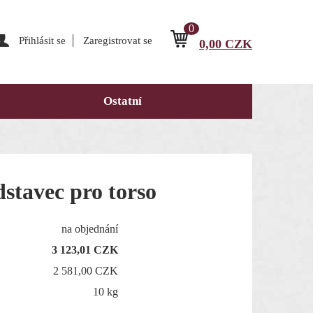
0
Přihlásit se
Zaregistrovat se
0,00
CZK
Ostatní
dstavec pro torso
na objednání
3 123,01
CZK
2 581,00 CZK
10 kg