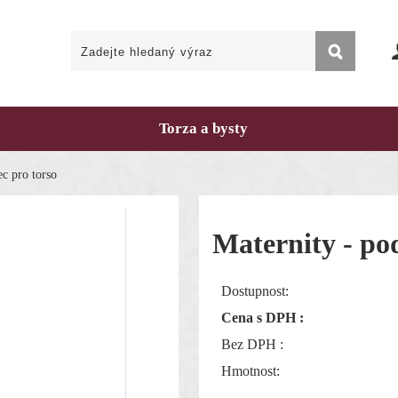
Torza a bysty
ec pro torso
Maternity - po
Dostupnost:
Cena s DPH :
Bez DPH :
Hmotnost: