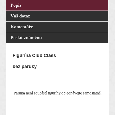
Popis
Váš dotaz
Komentáře
Poslat známénu
Figurína Club Class
bez paruky
Paruka není součástí figuríny,objednávejte samostatně.