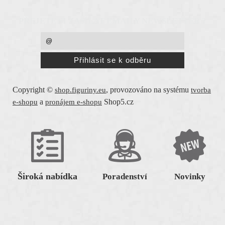
PŘEJETE SI ZASÍLAT EMAILY NEWSLETTER ?
Copyright ©
,
provozováno na systému
shop.figuriny.eu
tvorba
a
Shop5.cz
e-shopu
pronájem e-shopu
Široká nabídka
Poradenství
Novinky