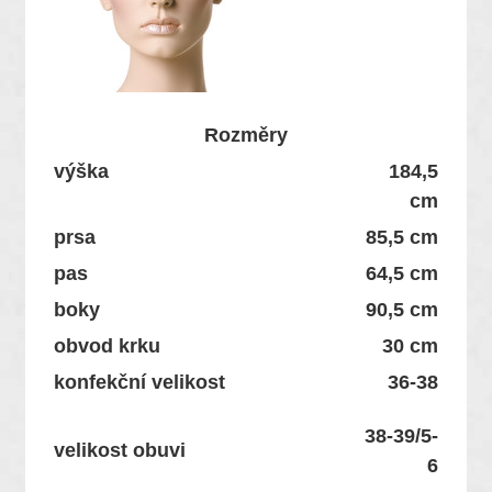
Rozměry
výška
184,5
cm
prsa
85,5 cm
pas
64,5 cm
boky
90,5 cm
obvod krku
30 cm
konfekční velikost
36-38
38-39/5-
velikost obuvi
6