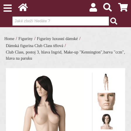
/
/
/
Home
Figuríny
Figuríny luxusní dámské
/
Dámská figurína Club Class tělová
Club Class, postoj 3, hlava Ingrid, Make-up "Kennington",barva "ccm",
hlava na paruku