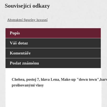
Související odkazy
Abstraktní figuríny luxusní
Popis
Váš dotaz
Komentáře
Poslat známénu
Chelsea, postoj 7, hlava Lena, Make-up "down town",barv
prolisovanými vlasy