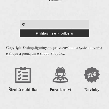
PŘEJETE SI ZASÍLAT EMAILY NEWSLETTER ?
Copyright ©
,
provozováno na systému
shop.figuriny.eu
tvorba
a
Shop5.cz
e-shopu
pronájem e-shopu
Široká nabídka
Poradenství
Novinky