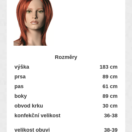
Rozměry
výška
183 cm
prsa
89 cm
pas
61 cm
boky
89 cm
obvod krku
30 cm
konfekční velikost
36-38
velikost obuvi
38-39