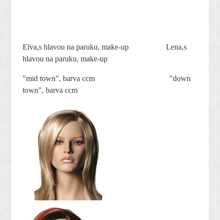
Elva,s hlavou na paruku, make-up Lena,s
hlavou na paruku, make-up
"mid town", barva ccm "down
town", barva ccm