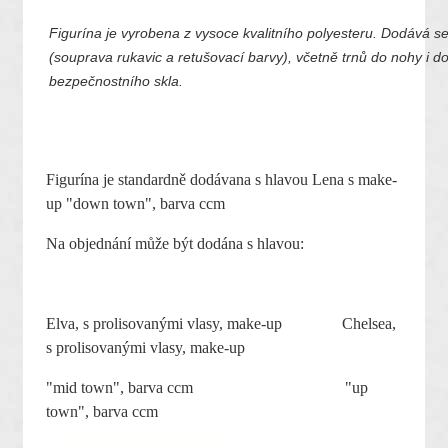
Figurína je vyrobena z vysoce kvalitního polyesteru. Dodává se
(souprava rukavic a retušovací barvy), včetně trnů do nohy i do
bezpečnostního skla.
Figurína je standardně dodávana s hlavou Lena s make-
up "down town", barva ccm
Na objednání může být dodána s hlavou:
Elva, s prolisovanými vlasy, make-up Chelsea,
s prolisovanými vlasy, make-up
"mid town"
, barva ccm
"up
town"
, barva ccm