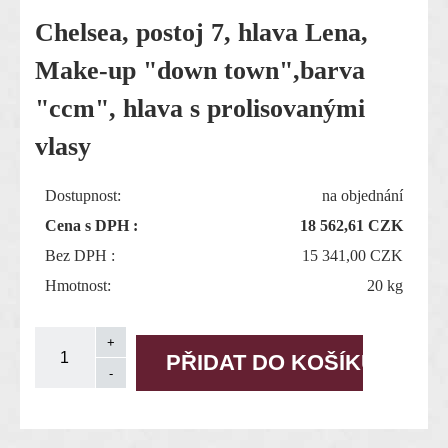
Chelsea, postoj 7, hlava Lena,
Make-up "down town",barva
"ccm", hlava s prolisovanými
vlasy
Dostupnost:
na objednání
Cena s DPH :
18 562,61
CZK
Bez DPH :
15 341,00 CZK
Hmotnost:
20 kg