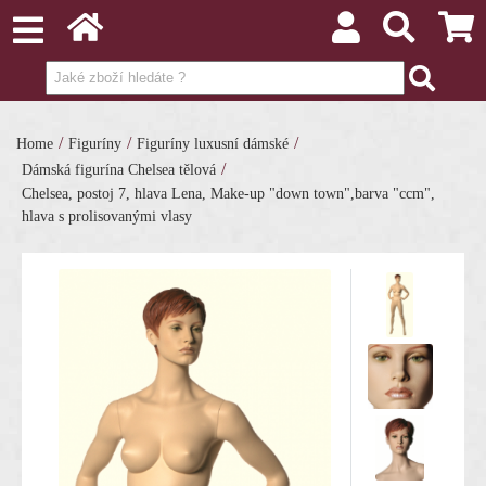
/
/
/
Home
Figuríny
Figuríny luxusní dámské
/
Dámská figurína Chelsea tělová
Chelsea, postoj 7, hlava Lena, Make-up "down town",barva "ccm",
hlava s prolisovanými vlasy