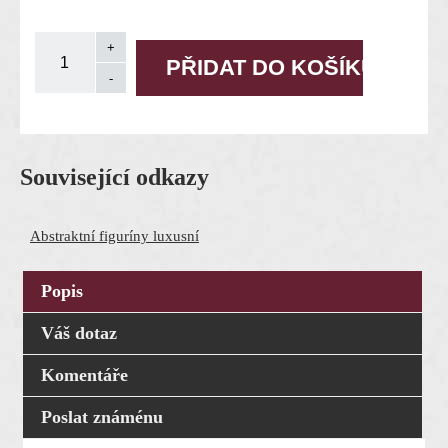
Související odkazy
Abstraktní figuríny luxusní
Popis
Váš dotaz
Komentáře
Poslat známénu