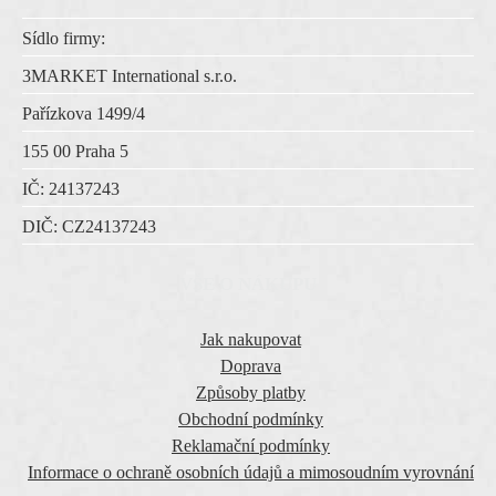
Sídlo firmy:
3MARKET International s.r.o.
Pařízkova 1499/4
155 00 Praha 5
IČ:
24137243
DIČ:
CZ
24137243
VŠE O NÁKUPU
Jak nakupovat
Doprava
Způsoby platby
Obchodní podmínky
Reklamační podmínky
Informace o ochraně osobních údajů a mimosoudním vyrovnání