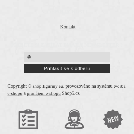
O SPOLEČNOSTI
Kontakt
PŘEJETE SI ZASÍLAT EMAILY NEWSLETTER ?
Copyright ©
,
provozováno na systému
shop.figuriny.eu
tvorba
a
Shop5.cz
e-shopu
pronájem e-shopu