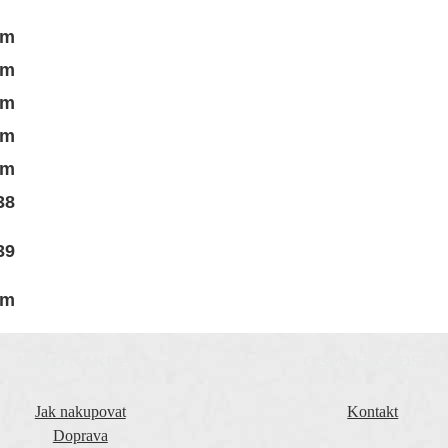
cm
cm
cm
cm
cm
38
39
cm
VŠE O NÁKUPU
O SPOLEČNOSTI
Jak nakupovat
Kontakt
Doprava