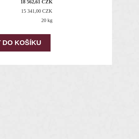
18 562,61
CZK
15 341,00 CZK
20 kg