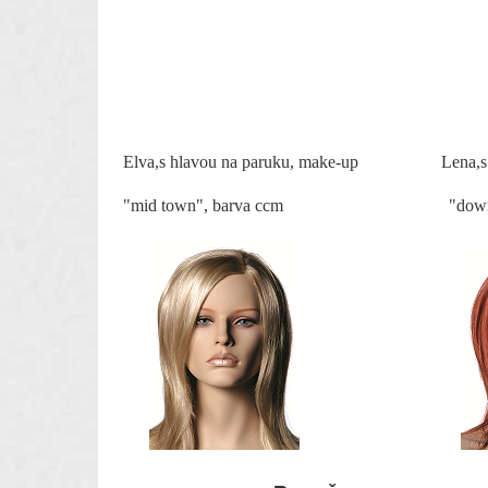
Elva,s hlavou na paruku, make-up Lena,s hl
"mid town", barva ccm "down town