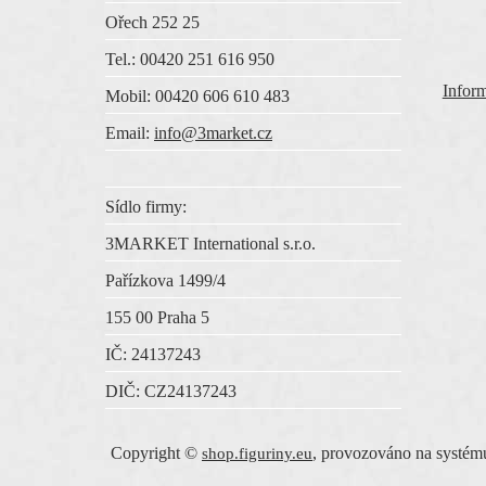
Ořech 252 25
Tel.: 00420 251 616 950
Inform
Mobil: 00420 606 610 483
Email:
info@3market.cz
Sídlo firmy:
3MARKET International s.r.o.
Pařízkova 1499/4
155 00 Praha 5
IČ:
24137243
DIČ:
CZ
24137243
Copyright ©
,
provozováno na systé
shop.figuriny.eu