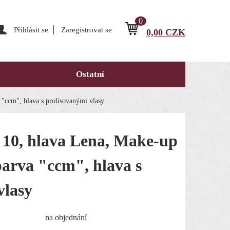
0
Přihlásit se
Zaregistrovat se
0,00
CZK
Ostatní
 "ccm", hlava s prolisovanými vlasy
j 10, hlava Lena, Make-up
arva "ccm", hlava s
vlasy
na objednání