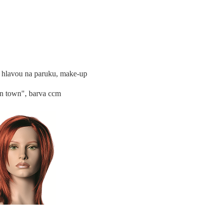
avou na paruku, make-up
", barva ccm