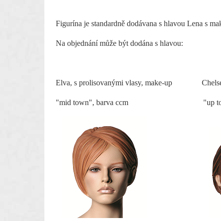
Figurína je standardně dodávana s hlavou Lena s m
Na objednání může být dodána s hlavou:
Elva, s prolisovanými vlasy, make-up Chelsea, 
"mid town"
, barva ccm
"up 