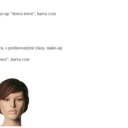
ake-up "down town", barva ccm
s prolisovanými vlasy, make-up
town"
, barva ccm