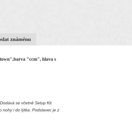
oslat známénu
 town",barva "ccm", hlava s
. Dodává se včetně Setup Kit
 nohy i do lýtka. Podstavec je z