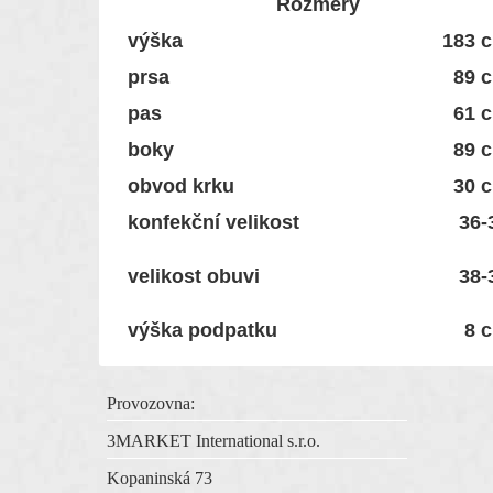
Rozměry
výška
183 
prsa
89 
pas
61 
boky
89 
obvod krku
30 
konfekční velikost
36-
velikost obuvi
38-
výška podpatku
8 
Provozovna:
3MARKET International s.r.o.
Kopaninská 73