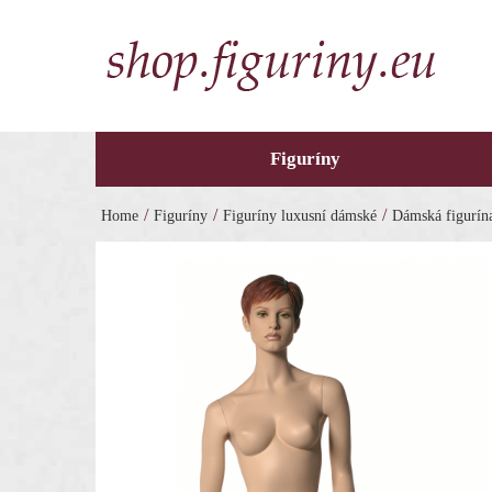
Figuríny
/
/
/
Home
Figuríny
Figuríny luxusní dámské
Dámská figurína