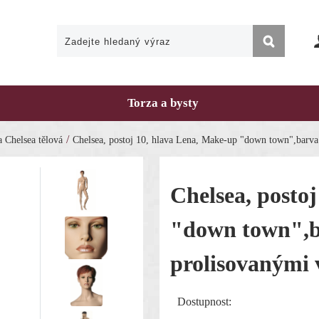
Torza a bysty
/
 Chelsea tělová
Chelsea, postoj 10, hlava Lena, Make-up "down town",barva
Chelsea, posto
"down town",b
prolisovanými 
Dostupnost: