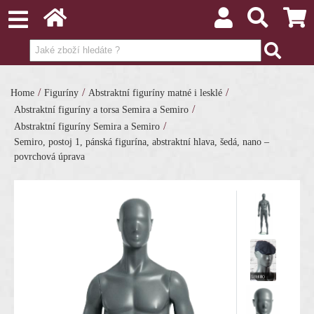
/
/
/
Home
Figuríny
Abstraktní figuríny matné i lesklé
/
Abstraktní figuríny a torsa Semira a Semiro
/
Abstraktní figuríny Semira a Semiro
Semiro, postoj 1, pánská figurína, abstraktní hlava, šedá, nano –
povrchová úprava