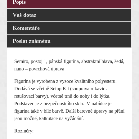
Popis
Váš dotaz
Komentáře
Poslat známénu
Semiro, postoj 1, pánská figurína, abstraktní hlava, šedá,
nano – povrchová úprava
Figurína je vyrobena z vysoce kvalitního polyesteru.
Dodává se včetně Setup Kit (souprava rukavic a
retušovací barvy), včetně trnů do nohy i do lýtka.
Podstavec je z bezpečnostního skla. V nabídce je
figurína také v bílé barvě. Další barevné úpravy na přání
jsou možné, kalkulace na vyžádání.
Rozměry: