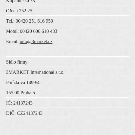
Kopaninská 73
Ořech 252 25
Tel.: 00420 251 616 950
Mobil: 00420 606 610 483
Email:
info@3market.cz
Sídlo firmy:
3MARKET International s.r.o.
Pařízkova 1499/4
155 00 Praha 5
IČ:
24137243
DIČ:
CZ
24137243
VŠE O NÁKUPU