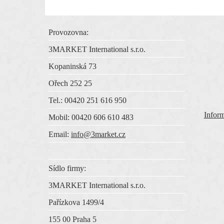
Provozovna:
3MARKET International s.r.o.
Kopaninská 73
Ořech 252 25
Tel.: 00420 251 616 950
Inform
Mobil: 00420 606 610 483
Email:
info@3market.cz
Sídlo firmy:
3MARKET International s.r.o.
Pařízkova 1499/4
155 00 Praha 5