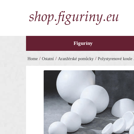
Figuríny
/
/
/
Home
Ostatní
Aranžérské pomůcky
Polystyrenové koule