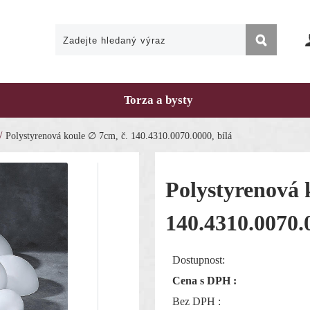
Torza a bysty
/
Polystyrenová koule ∅ 7cm, č. 140.4310.0070.0000, bílá
Polystyrenová 
140.4310.0070.0
Dostupnost:
Cena s DPH :
Bez DPH :