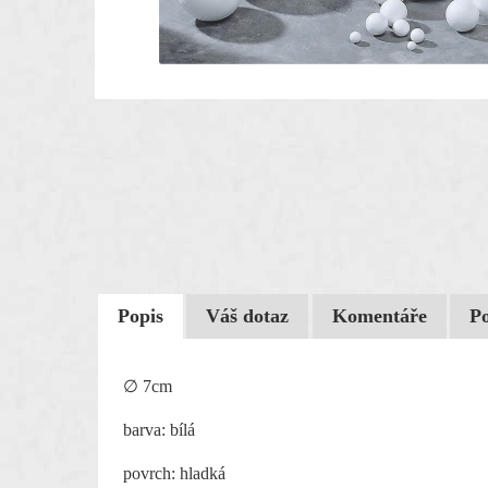
Popis
Váš dotaz
Komentáře
P
∅ 7cm
barva: bílá
povrch: hladká