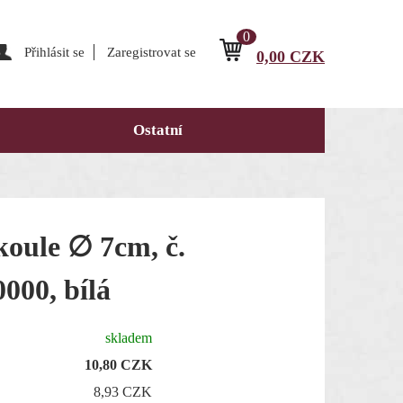
0
Přihlásit se
Zaregistrovat se
0,00
CZK
Ostatní
koule ∅ 7cm, č.
000, bílá
skladem
10,80
CZK
8,93 CZK