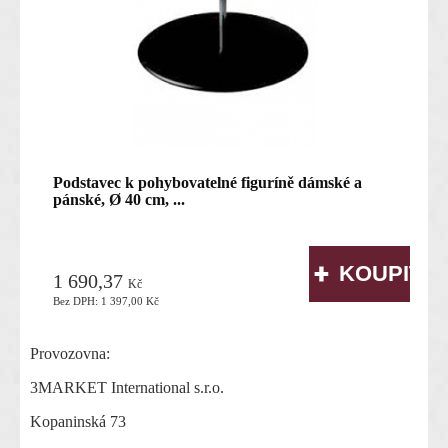
Podstavec k pohybovatelné figuríně dámské a
pánské, Ø 40 cm, ...
skladem
1 690,37
Kč
Bez DPH:
1 397,00
Kč
Provozovna:
3MARKET International s.r.o.
Kopaninská 73