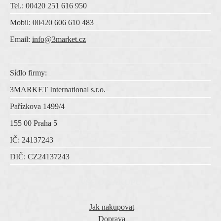
Tel.: 00420 251 616 950
Mobil: 00420 606 610 483
Email:
info@3market.cz
Sídlo firmy:
3MARKET International s.r.o.
Pařízkova 1499/4
155 00 Praha 5
IČ:
24137243
DIČ:
CZ
24137243
VŠE O NÁKUPU
Jak nakupovat
Doprava