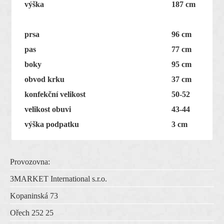
výška
187 cm
prsa
96 cm
pas
77 cm
boky
95 cm
obvod krku
37 cm
konfekční velikost
50-52
velikost obuvi
43-44
výška podpatku
3 cm
Provozovna:
3MARKET International s.r.o.
Kopaninská 73
Ořech 252 25