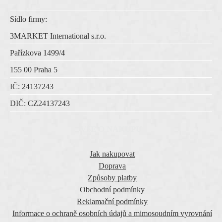
Sídlo firmy:
3MARKET International s.r.o.
Pařízkova 1499/4
155 00 Praha 5
IČ:
24137243
DIČ:
CZ
24137243
VŠE O NÁKUPU
Jak nakupovat
Doprava
Způsoby platby
Obchodní podmínky
Reklamační podmínky
Informace o ochraně osobních údajů a mimosoudním vyrovnání