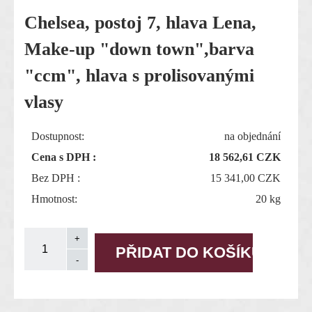
Chelsea, postoj 7, hlava Lena,
Make-up "down town",barva
"ccm", hlava s prolisovanými
vlasy
Dostupnost:
na objednání
Cena s DPH :
18 562,61
CZK
Bez DPH :
15 341,00 CZK
Hmotnost:
20 kg