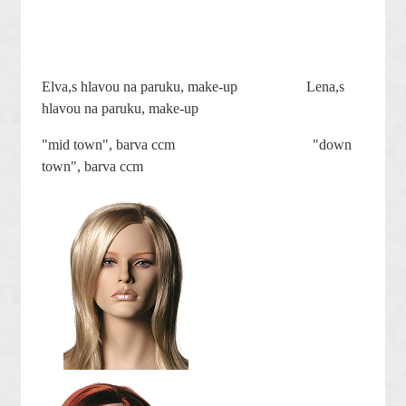
Elva,s hlavou na paruku, make-up Lena,s
hlavou na paruku, make-up
"mid town", barva ccm "down
town", barva ccm