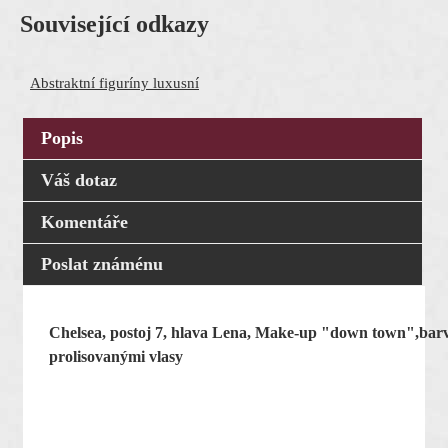
Související odkazy
Abstraktní figuríny luxusní
Popis
Váš dotaz
Komentáře
Poslat známénu
Chelsea, postoj 7, hlava Lena, Make-up "down town",barv
prolisovanými vlasy