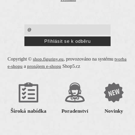
PŘEJETE SI ZASÍLAT EMAILY NEWSLETTER ?
Copyright ©
,
provozováno na systému
shop.figuriny.eu
tvorba
a
Shop5.cz
e-shopu
pronájem e-shopu
Široká nabídka
Poradenství
Novinky