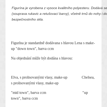
Figurína je vyrobena z vysoce kvalitního polyesteru. Dodává se
(souprava rukavic a retušovací barvy), včetně trnů do nohy i do
bezpečnostního skla.
Figurína je standardně dodávana s hlavou Lena s make-
up "down town", barva ccm
Na objednání může být dodána s hlavou:
Elva, s prolisovanými vlasy, make-up Chelsea,
s prolisovanými vlasy, make-up
"mid town"
, barva ccm
"up
town"
, barva ccm