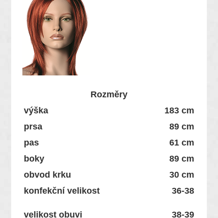
Rozměry
výška
183 cm
prsa
89 cm
pas
61 cm
boky
89 cm
obvod krku
30 cm
konfekční velikost
36-38
velikost obuvi
38-39