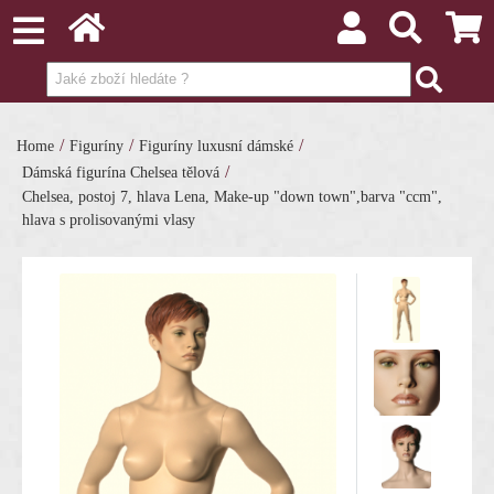
/
/
/
Home
Figuríny
Figuríny luxusní dámské
/
Dámská figurína Chelsea tělová
Chelsea, postoj 7, hlava Lena, Make-up "down town",barva "ccm",
hlava s prolisovanými vlasy